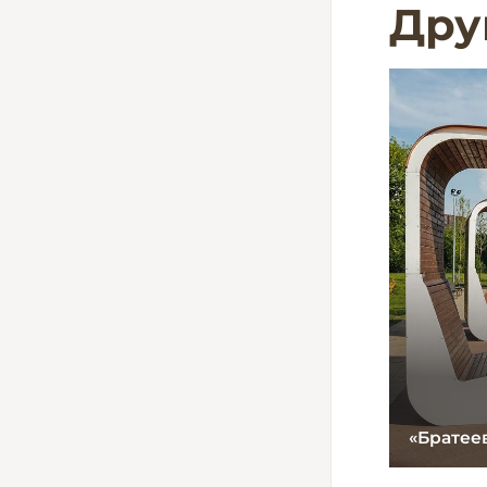
Дру
Сквер у пл. Ленина г. Михайлов
Рязанской обл.
«Братеев