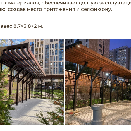
ных материалов, обеспечивает долгую эксплуата
ю, создав место притяжения и селфи-зону.
авес 8,7×3,8×2 м.