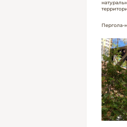
натураль
территори
Пергола-н