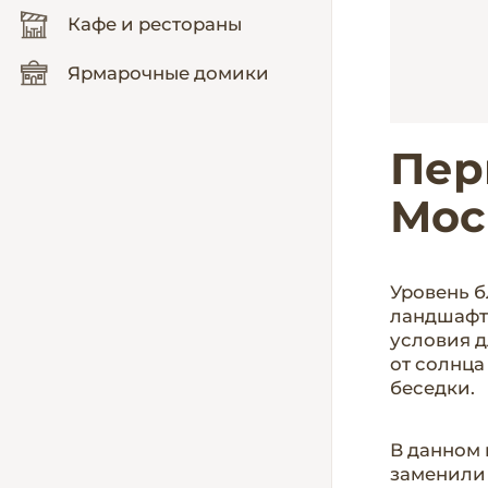
Кафе и рестораны
Ярмарочные домики
Пер
Мос
Уровень 
ландшафто
условия д
от солнца
беседки.
В данном 
заменили 