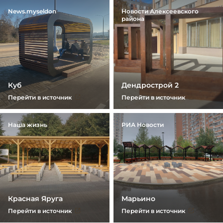
News.myseldon
Новости Алексеевского
района
В центре города
Сергей Собянин рассказал о
обустраивают историческую
создании парковых и
досуговую зону
пешеходных зон в
нескольких районах Москвы
Куб
Дендрострой 2
Перейти в источник
Перейти в источник
Наша жизнь
РИА Новости
На набережной Яченского
Около библиотеки на
водохранилища появились
Бориса Галушкина
шезлонги
организовали площадку для
проведения книжных
фестивалей
Красная Яруга
Марьино
Перейти в источник
Перейти в источник