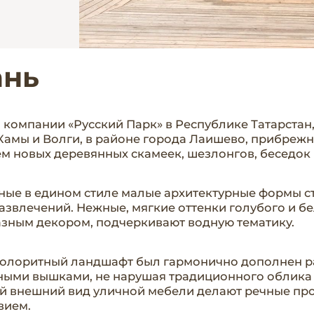
ань
 компании «Русский Парк» в Республике Татарстан,
Камы и Волги, в районе города Лаишево, прибреж
м новых деревянных скамеек, шезлонгов, беседок 
ые в едином стиле малые архитектурные формы с
развлечений. Нежные, мягкие оттенки голубого и б
зным декором, подчеркивают водную тематику.
олоритный ландшафт был гармонично дополнен р
ными вышками, не нарушая традиционного облика 
й внешний вид уличной мебели делают речные про
вием.