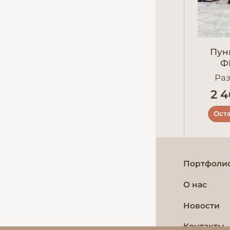
Пун
Ф
Раз
2 4
Оста
Портфоли
О нас
Новости
Контакты