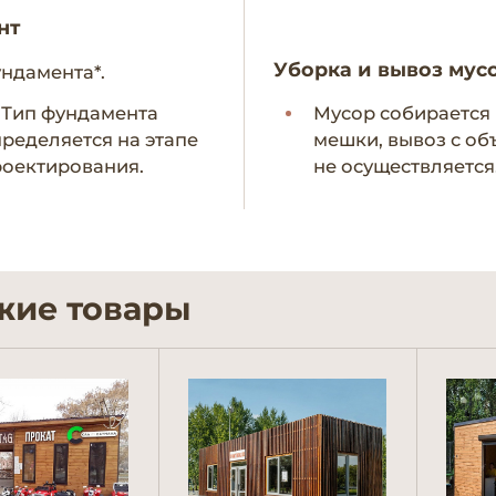
нт
Уборка и вывоз мус
ундамента*.
- Тип фундамента
Мусор собирается 
ределяется на этапе
мешки, вывоз с об
оектирования.
не осуществляется
жие товары