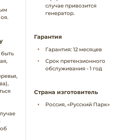
случае привозится
ным
генератор.
лоя.
Гарантия
у
Гарантия: 12 месяцев
 быть
ая,
Срок претензионного
обслуживания - 1 год
еревья,
ва),
ться
Страна изготовитель
Россия, «Русский Парк»
лучае
–
 об