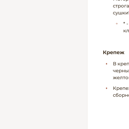
строг
сушки*
* 
кл
Крепеж
В кре
черны
желто
Крепе
сборн