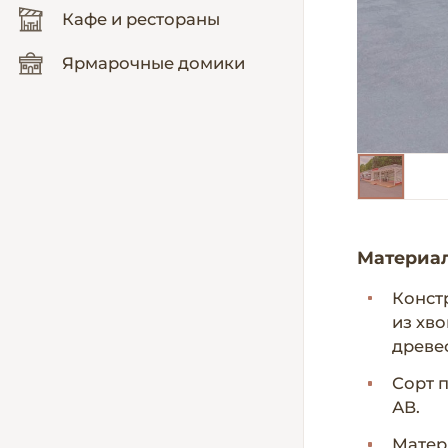
Кафе и рестораны
Ярмарочные домики
Материа
Конст
из хв
древес
Сорт 
АВ.
Матер