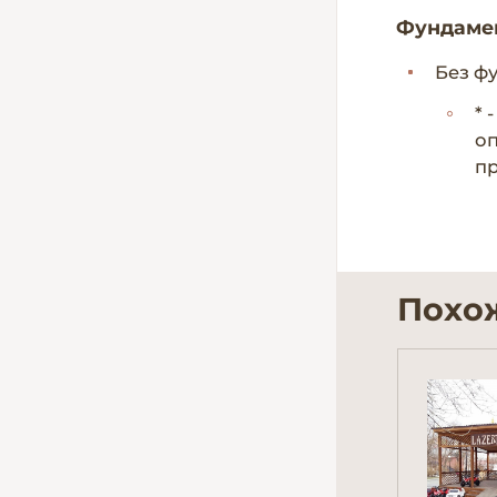
Фундаме
Без ф
* 
оп
пр
Похо