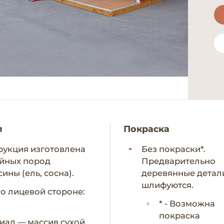
л
Покраска
рукция изготовлена
Без покраски*.
ойных пород
Предварительно
ины (ель, сосна).
деревянные детал
шлифуются.
по лицевой стороне:
* - Возможна
покраска
иал — массив сухой