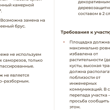
декоративным
анный камерной
деревозащит
.
составом в 2 с
- Возможна замена на
ееный брус.
Требования к участк
Площадка должна
максимально ровн
избавлена от
пеже не используем
растительности (д
х саморезов, только
кусты, высокая тра
пассированные.
должна располага
ж не является
поблизости от
о–разборным.
инженерных
коммуникаций. В с
перепада участка 
просьба сообщить
этом.