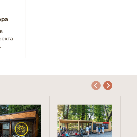
ора
в
ъекта
.