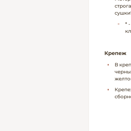
строг
сушки*
* 
кл
Крепеж
В кре
черны
желто
Крепе
сборн