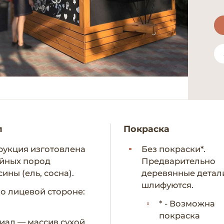
л
Покраска
рукция изготовлена
Без покраски*.
ойных пород
Предварительно
ины (ель, сосна).
деревянные детал
шлифуются.
по лицевой стороне:
* - Возможна
покраска
иал — массив сухой