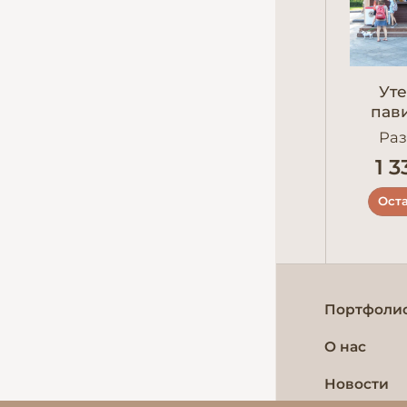
Ут
пав
Раз
1 3
Оста
Портфоли
О нас
Новости