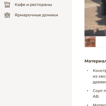
Кафе и рестораны
Ярмарочные домики
Материа
Конст
из хв
древес
Сорт 
АВ.
Матер