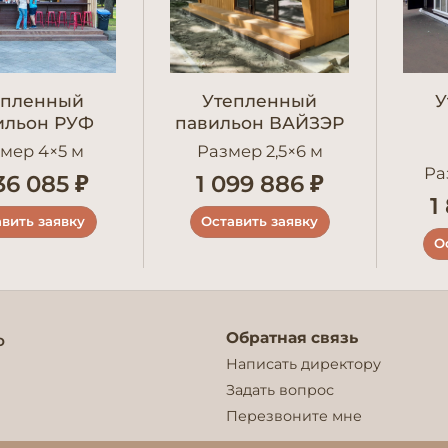
епленный
Утепленный
У
ильон РУФ
павильон ВАЙЗЭР
мер 4×5 м
Размер 2,5×6 м
Ра
36 085 ₽
1 099 886 ₽
1
вить заявку
Оставить заявку
О
Обратная связь
о
Написать директору
Задать вопрос
Перезвоните мне