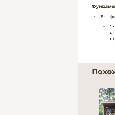
Фундаме
Без ф
* 
оп
пр
Похо