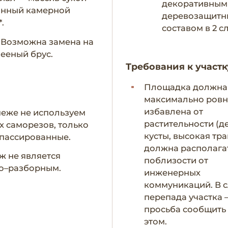
декоративным
анный камерной
деревозащит
.
составом в 2 с
- Возможна замена на
ееный брус.
Требования к участк
Площадка должна
максимально ровн
избавлена от
пеже не используем
растительности (д
х саморезов, только
кусты, высокая тра
пассированные.
должна располага
ж не является
поблизости от
о–разборным.
инженерных
коммуникаций. В с
перепада участка 
просьба сообщить
этом.