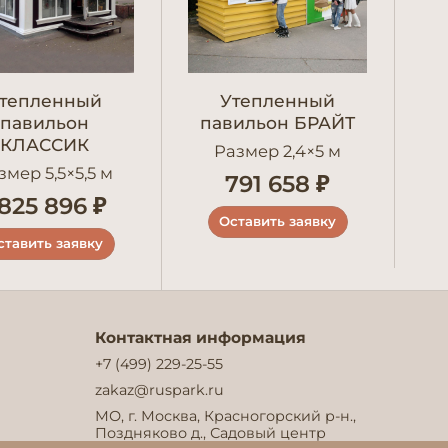
тепленный
Утепленный
павильон
павильон БРАЙТ
п
КЛАССИК
Размер 2,4×5 м
змер 5,5×5,5 м
791 658 ₽
 825 896 ₽
Оставить заявку
ставить заявку
Контактная информация
+7 (499) 229-25-55
zakaz@ruspark.ru
МО, г. Москва, Красногорский р-н.,
Поздняково д., Садовый центр