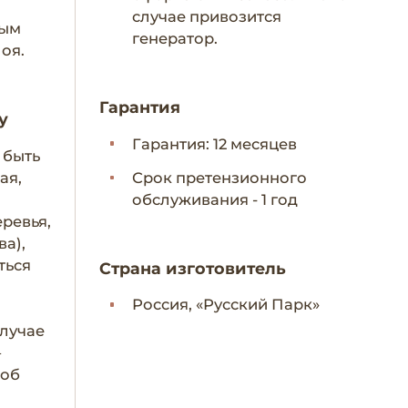
случае привозится
ным
генератор.
лоя.
Гарантия
у
Гарантия: 12 месяцев
 быть
ая,
Срок претензионного
обслуживания - 1 год
еревья,
ва),
ться
Страна изготовитель
Россия, «Русский Парк»
лучае
–
 об