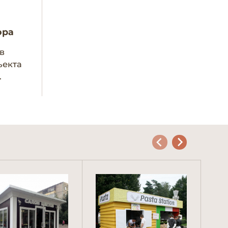
ора
в
ъекта
.