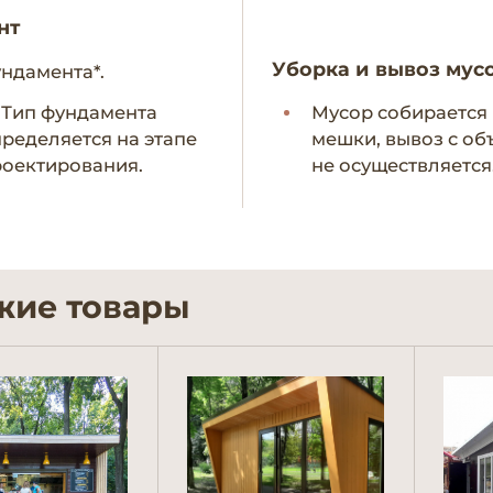
нт
Уборка и вывоз мус
ундамента*.
- Тип фундамента
Мусор собирается 
ределяется на этапе
мешки, вывоз с об
оектирования.
не осуществляется
жие товары