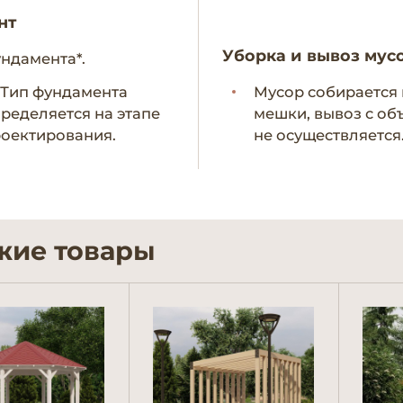
нт
Уборка и вывоз мус
ундамента*.
- Тип фундамента
Мусор собирается 
ределяется на этапе
мешки, вывоз с об
оектирования.
не осуществляется
жие товары