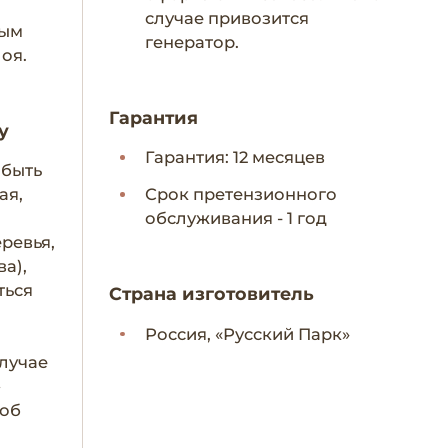
случае привозится
ным
генератор.
лоя.
Гарантия
у
Гарантия: 12 месяцев
 быть
ая,
Срок претензионного
обслуживания - 1 год
еревья,
ва),
ться
Страна изготовитель
Россия, «Русский Парк»
лучае
–
 об