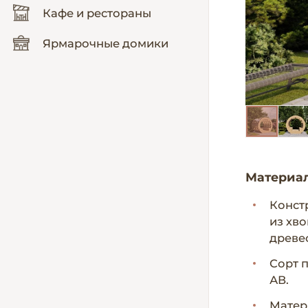
Кафе и рестораны
Ярмарочные домики
Материа
Конст
из хв
древес
Сорт 
АВ.
Матер