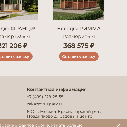
едка ФРАНЦИЯ
Беседка РИММА
азмер D3,6 м
Размер 3×6 м
321 206 ₽
368 575 ₽
ставить заявку
Оставить заявку
Контактная информация
+7 (499) 229-25-55
zakaz@ruspark.ru
МО, г. Москва, Красногорский р-н.,
Поздняково д., Садовый центр
(Выставочный участок М-27)
зование файлов cookie.
Узнать больше