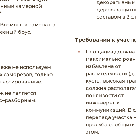
декоративным
анный камерной
деревозащит
.
составом в 2 с
- Возможна замена на
ееный брус.
Требования к участк
Площадка должна
максимально ровн
избавлена от
пеже не используем
растительности (д
х саморезов, только
кусты, высокая тра
пассированные.
должна располага
ж не является
поблизости от
о–разборным.
инженерных
коммуникаций. В с
перепада участка 
просьба сообщить
этом.