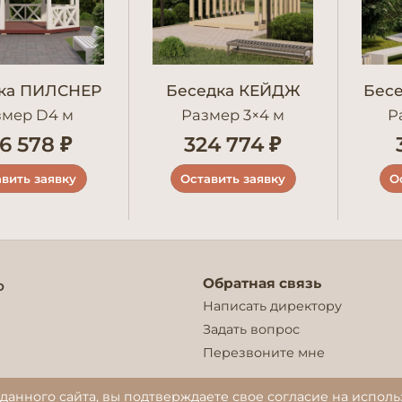
ка ПИЛСНЕР
Беседка КЕЙДЖ
Бес
змер D4 м
Размер 3×4 м
Р
6 578 ₽
324 774 ₽
вить заявку
Оставить заявку
О
Обратная связь
о
Написать директору
Задать вопрос
Перезвоните мне
Режим работы
данного сайта, вы подтверждаете свое согласие на исполь