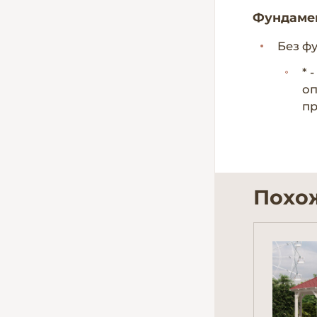
Фундаме
Без ф
* 
оп
пр
Похо