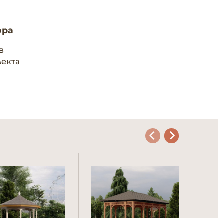
ора
в
ъекта
.