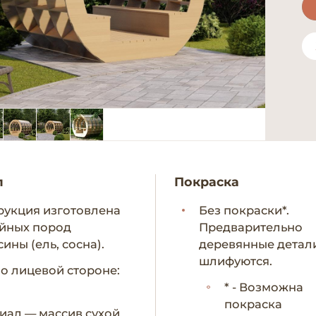
л
Покраска
рукция изготовлена
Без покраски*.
ойных пород
Предварительно
ины (ель, сосна).
деревянные детал
шлифуются.
по лицевой стороне:
* - Возможна
покраска
иал — массив сухой