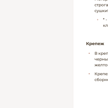
строг
сушки*
* 
кл
Крепеж
В кре
черны
желто
Крепе
сборн