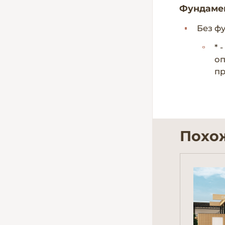
Фундаме
Без ф
* 
оп
пр
Похо