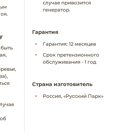
случае привозится
ным
генератор.
лоя.
Гарантия
у
Гарантия: 12 месяцев
 быть
ая,
Срок претензионного
обслуживания - 1 год
еревья,
ва),
ться
Страна изготовитель
Россия, «Русский Парк»
лучае
–
 об