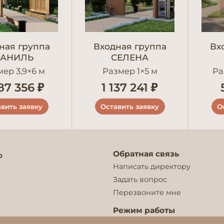
ная группа
Входная группа
Вх
ВАНИЛЬ
СЕЛЕНА
ер 3,9×6 м
Размер 1×5 м
Ра
87 356 ₽
1 137 241 ₽
вить заявку
Оставить заявку
О
Обратная связь
о
Написать директору
Задать вопрос
Перезвоните мне
Режим работы
Отдел продаж: 9:00— 21:00