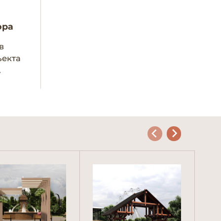
ора
в
ъекта
.