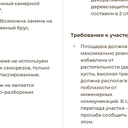
анный камерной
деревозащит
.
составом в 2 с
- Возможна замена на
ееный брус.
Требования к участк
Площадка должна
максимально ровн
избавлена от
пеже не используем
растительности (д
х саморезов, только
кусты, высокая тра
пассированные.
должна располага
ж не является
поблизости от
о–разборным.
инженерных
коммуникаций. В с
перепада участка 
просьба сообщить
этом.