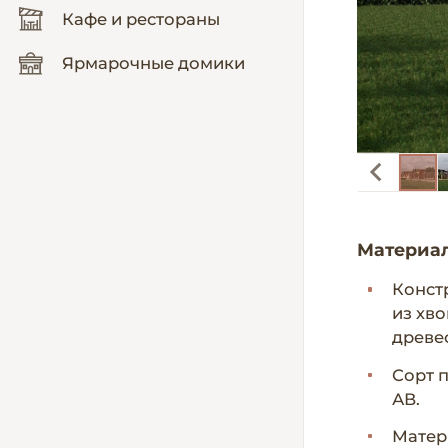
Кафе и рестораны
Ярмарочные домики
Материа
Конст
из хв
древес
Сорт 
АВ.
Матер