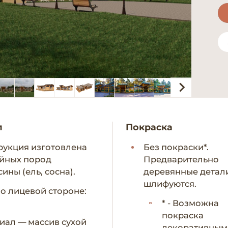
л
Покраска
рукция изготовлена
Без покраски*.
ойных пород
Предварительно
ины (ель, сосна).
деревянные детал
шлифуются.
по лицевой стороне:
* - Возможна
покраска
иал — массив сухой
декоративным