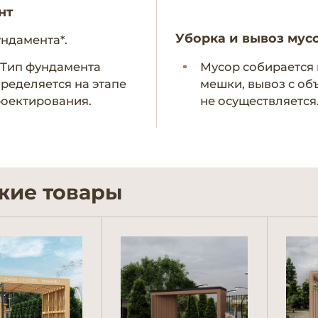
нт
Уборка и вывоз мус
ундамента*.
- Тип фундамента
Мусор собирается 
ределяется на этапе
мешки, вывоз с об
оектирования.
не осуществляется
жие товары