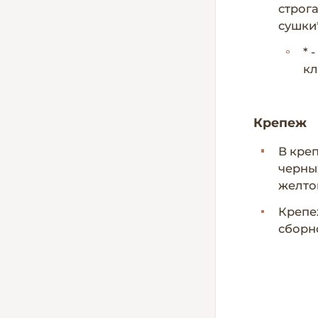
строг
сушки*
* 
кл
Крепеж
В кре
черны
желто
Крепе
сборн