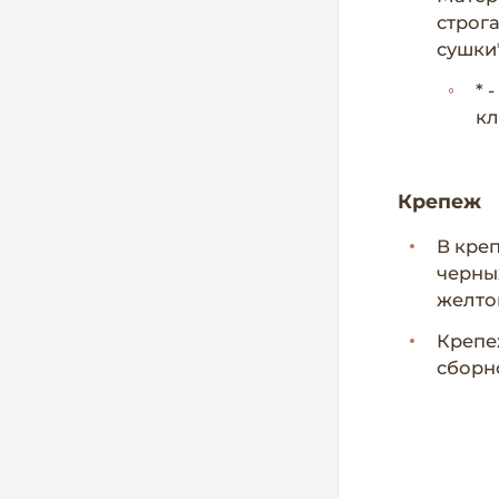
строг
сушки*
* 
кл
Крепеж
В кре
черны
желто
Крепе
сборн