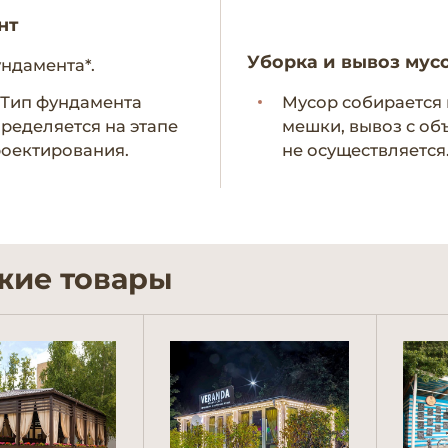
нт
Уборка и вывоз мус
ундамента*.
- Тип фундамента
Мусор собирается 
ределяется на этапе
мешки, вывоз с об
оектирования.
не осуществляется
жие товары