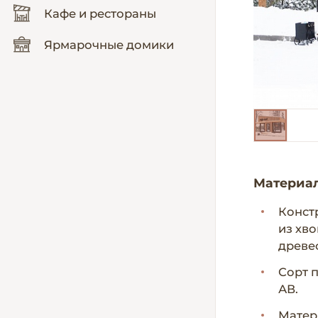
Кафе и рестораны
Ярмарочные домики
Материа
Конст
из хв
древес
Сорт 
АВ.
Матер