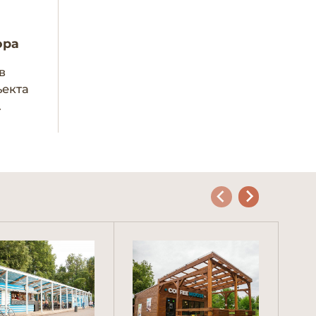
ора
в
ъекта
.