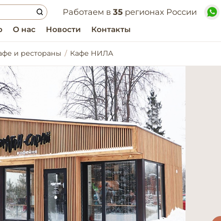
Работаем в
35
регионах России
о
О нас
Новости
Контакты
афе и рестораны
Кафе НИЛА