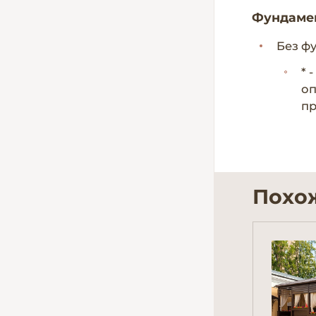
Фундаме
Без ф
* 
оп
пр
Похо