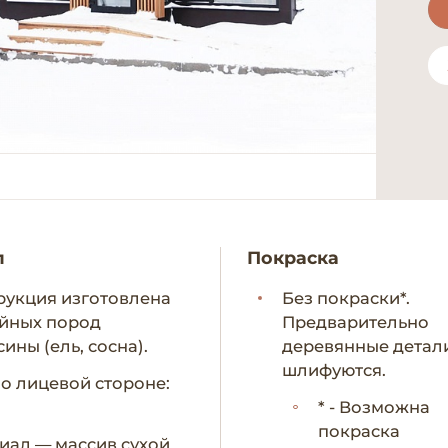
л
Покраска
рукция изготовлена
Без покраски*.
ойных пород
Предварительно
ины (ель, сосна).
деревянные детал
шлифуются.
по лицевой стороне:
* - Возможна
покраска
иал — массив сухой