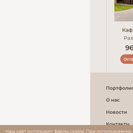
Каф
Раз
96
Оста
Портфоли
О нас
Новости
Контакты
Наш сайт использует файлы cookie. При использовании 