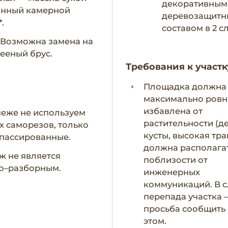
декоративным
анный камерной
деревозащит
.
составом в 2 с
- Возможна замена на
ееный брус.
Требования к участк
Площадка должна
максимально ровн
избавлена от
пеже не используем
растительности (д
х саморезов, только
кусты, высокая тра
пассированные.
должна располага
ж не является
поблизости от
о–разборным.
инженерных
коммуникаций. В с
перепада участка 
просьба сообщить
этом.