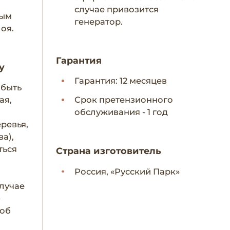
случае привозится
ным
генератор.
лоя.
Гарантия
у
Гарантия: 12 месяцев
 быть
ая,
Срок претензионного
обслуживания - 1 год
еревья,
ва),
ться
Страна изготовитель
Россия, «Русский Парк»
лучае
–
 об