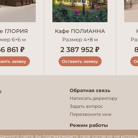
е ГЛОРИЯ
Кафе ПОЛИАННА
мер 6×6 м
Размер 4×8 м
Ра
6 861 ₽
2 387 952 ₽
8
вить заявку
Оставить заявку
О
Обратная связь
о
Написать директору
Задать вопрос
Перезвоните мне
Режим работы
Отдел продаж: 9:00— 21:00
данного сайта, вы подтверждаете свое согласие на исполь